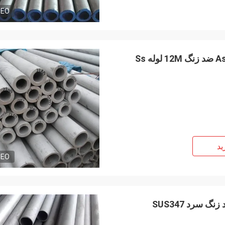
DEO
لوله فولادی 28 اینچی نورد گرم 1 میلی متری Astm A312 ضد زنگ 12M لوله Ss
ید
DEO