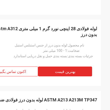
بدون درز
نام محصول:
لوله بدون درز از جنس استنلس استیل
ضخامت:
1 - 100 میلی متر
جزئیات بسته بندی:
بسته بندی حمل و نقل دریایی استاندارد
بهترین قیمت
اکنون تماس بگیر
ASTM A213 A213M TP347 لوله بدون درز فولادی ضد زنگ سرد SUS347