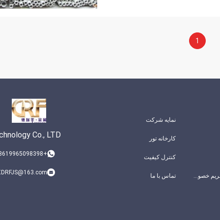
1
نمایه شرکت
chnology Co., LTD
کارخانه تور
+8619965098398
کنترل کیفیت
DRFJS@163.com
سیاست حفظ حریم خصوصی
تماس با ما