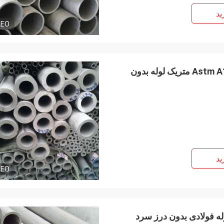
stała się większa i silni!
ید
DEO
لوله بدون درز از جنس استنلس استیل Astm A182 F61 1.4507 متریک لوله بدون
ید
DEO
 بدون درز 1 میلی متری لوله فولادی بدون درز سرد