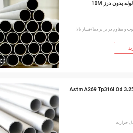
و مقاوم در برابر دما/فشار بالا
ید
DEO
بدون درز Astm A269 Tp316l Od 3.250 10mm 20mm
انی کیت
آقای وانگ
دل حرارت
Szczerze życzę Wuxi De
باشد که شرکت شما روز به روز شکوفا
Technology Co., Ltd., ab