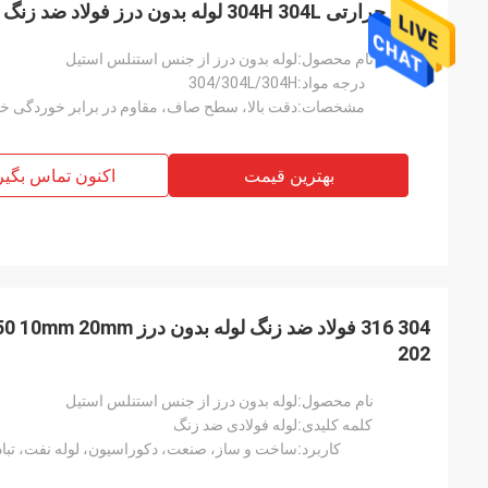
مبدل حرارتی 304H 304L لوله بدون درز فولاد ضد زنگ لوله بدون درز 10M
نام محصول:
لوله بدون درز از جنس استنلس استیل
درجه مواد:
304/304L/304H
مشخصات:
دقت بالا، سطح صاف، مقاوم در برابر خوردگی خوب 
بهترین قیمت
اکنون تماس بگیر
304 316 فولاد ضد زنگ لوله 
202
نام محصول:
لوله بدون درز از جنس استنلس استیل
آقای لین
پ
کلمه کلیدی:
لوله فولادی ضد زنگ
با فرا رسیدن سال نو، برای شما آرزوی توسعه،
کاربرد:
ساخت و ساز، صنعت، دکوراسیون، لوله نفت، تبا
ruifeng Metal
توسعه تجارت، رفاه و ثروت دارم! ما همیشه یک
y stopniowo rosła