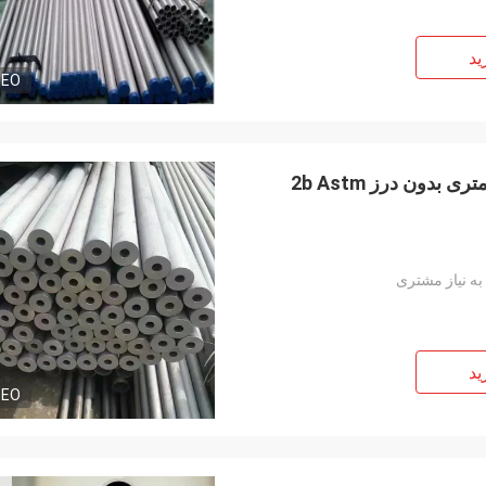
ید
DEO
مبدل حرارتی 2b لوله بدون درز فولاد ضد زنگ 10 میلی متری بدون درز 2b Astm
به نیاز مشتری
ید
DEO