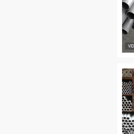
VI
VI