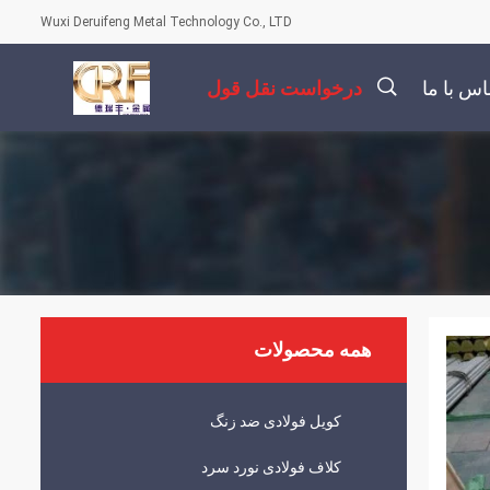
Wuxi Deruifeng Metal Technology Co., LTD
اس با ما
درخواست نقل قول
描
述
همه محصولات
کویل فولادی ضد زنگ
کلاف فولادی نورد سرد