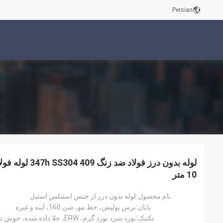
Persian
10 متر
نام محصول:
لوله بدون درز از جنس استنلس استیل
پایان:
برس پولیش، خط مو، شن 160، آینه و غیره
تکنیک:
نورد سرد نورد گرم، ERW، جلا داده شده، جوش داده شده