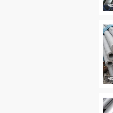
VI
VI