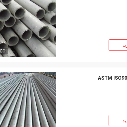
ید
DEO
ید