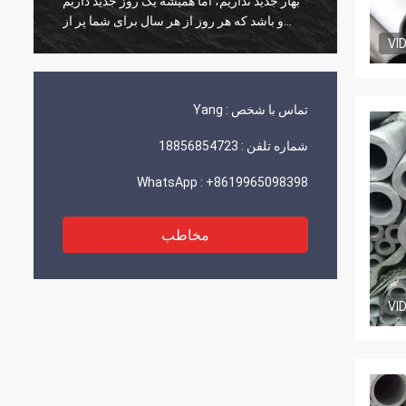
کند!
بهار جدید نداریم، اما همیشه یک روز جدید داریم
و باشد که هر روز از هر سال برای شما پر از
شادی و شادی باشد!
VI
تماس با شخص :
Yang
شماره تلفن :
18856854723
WhatsApp :
+8619965098398
مخاطب
VI