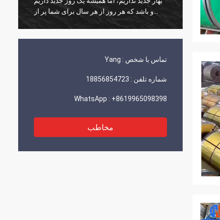
کند!
بهار جدید نداریم، اما همیشه یک روز جدید داریم
و باشد که هر روز از هر سال برای شما پر از
شادی و شادی باشد!
تماس با شخص :
Yang
شماره تلفن :
18856854723
WhatsApp :
+8619965098398
مخاطب