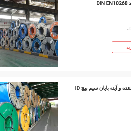
J
ید
SPCC سیم پیچ فولاد فروریخته شده سرد سطح کسل کننده و آینه پایان سیم پیچ ID
انی کیت
آقای وانگ
Szczerze życzę Wuxi De
باشد که شرکت شما روز به روز شکوفا
Technology Co., Ltd., ab