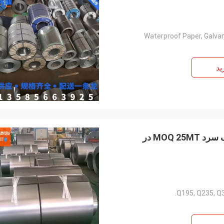
Waterproof Paper, Galvan
ید
عرض 1000-1500mm کول های فولادی فولادی ضد زنگ سرد MOQ 25MT در
Q195, Q235, Q3