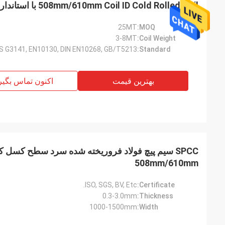
508mm/610mm Coil ID Cold Rolled Coil با استاندارد DIN EN10268
25MT
MOQ:
3-8MT
Coil Weight:
IS G3141, EN10130, DIN EN10268, GB/T5213
Standard:
بهترین قیمت
اکنون تماس بگیر
508mm/610mm
ISO, SGS, BV, Etc.
Certificate:
آقای لین
پ
0.3-3.0mm
Thickness:
با فرا رسیدن سال نو، برای شما آرزوی توسعه،
1000-1500mm
Width:
ruifeng Metal
توسعه تجارت، رفاه و ثروت دارم! ما همیشه یک
y stopniowo rosła