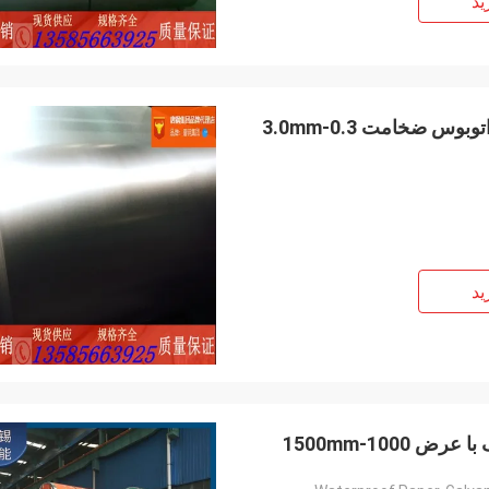
ید
 ضخامت 0.3-3.0mm
ید