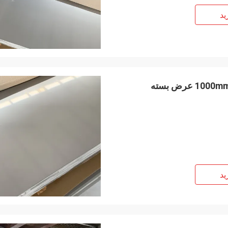
ید
0.5mm-100mm فولاد ضد زنگ صفحه رول 1000mm-3000mm عرض بسته
ید