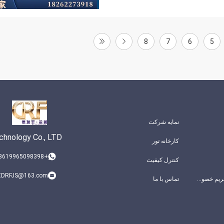
8
7
6
5
نمایه شرکت
chnology Co., LTD
کارخانه تور
+8619965098398
کنترل کیفیت
DRFJS@163.com
سیاست حفظ حریم خصوصی
تماس با ما