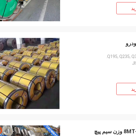
stała się większa i silni!
ید
Q195, Q235, Q3
J
ید