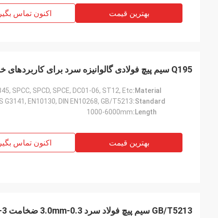
بهار جدید نداریم، اما همیشه یک روز جدید داریم
و ejsza
و باشد که هر روز از هر سال برای شما پر از
بهترین قیمت
اکنون تماس بگیر
شادی و شادی باشد!
Q195 سیم پیچ فولادی گالوانیزه سرد برای کاربردهای خودرو
45, SPCC, SPCD, SPCE, DC01-06, ST12, Etc.
Material:
IS G3141, EN10130, DIN EN10268, GB/T5213
Standard:
1000-6000mm
Length:
بهترین قیمت
اکنون تماس بگیر
GB/T5213 سیم پیچ فولاد سرد 0.3-3.0mm ضخامت 3-8MT وزن سیم پیچ