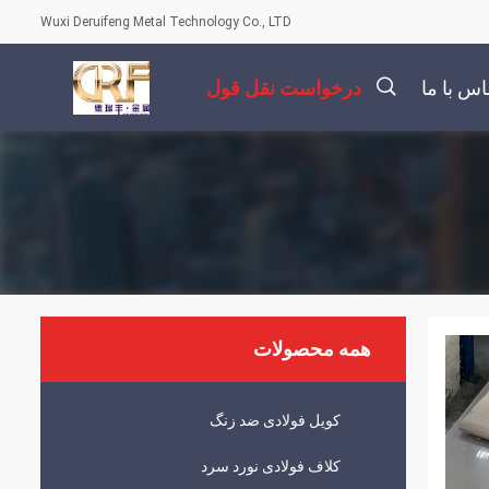
Wuxi Deruifeng Metal Technology Co., LTD
اس با ما
درخواست نقل قول
描
述
همه محصولات
کویل فولادی ضد زنگ
کلاف فولادی نورد سرد