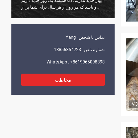
کند!
ب
stał!
تماس با شخص :
Yang
شماره تلفن :
18856854723
WhatsApp :
+8619965098398
مخاطب
VI