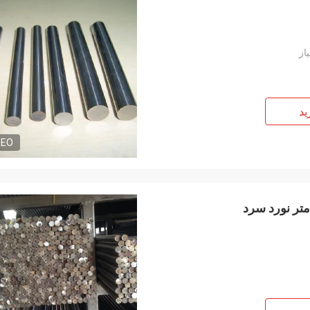
ید
DEO
ای لین
پانی کیت
و، برای شما آرزوی توسعه،
rze życzę Wuxi Deruifeng Metal
و ثروت دارم! ما همیشه یک
logy Co., Ltd., aby stopniowo rosła