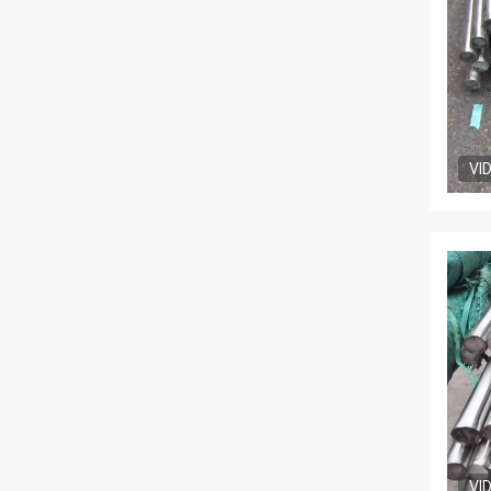
VI
VI