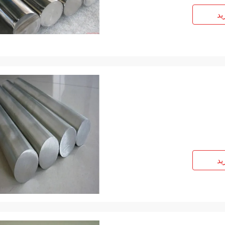
ید
ید