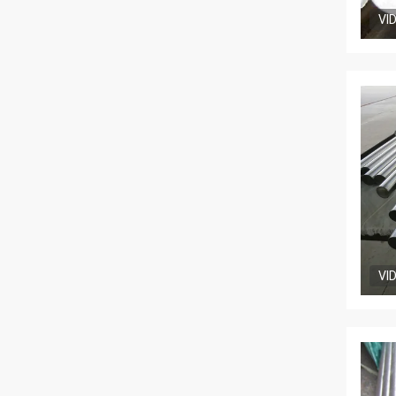
VI
VI