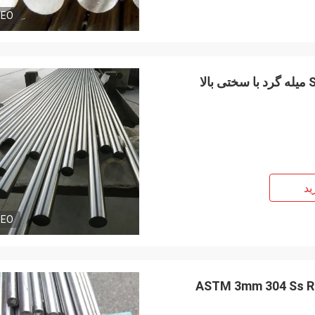
DEO
ید
DEO
ASTM 3mm 304 Ss R