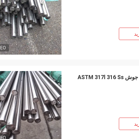
ید
DEO
ید
DEO