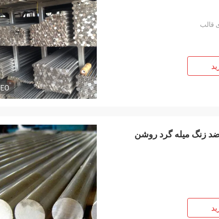
ی قالب
ید
DEO
ید