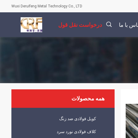
Wuxi Deruifeng Metal Technology Co., LTD
اس با ما
درخواست نقل قول
描
述
همه محصولات
کویل فولادی ضد زنگ
کلاف فولادی نورد سرد