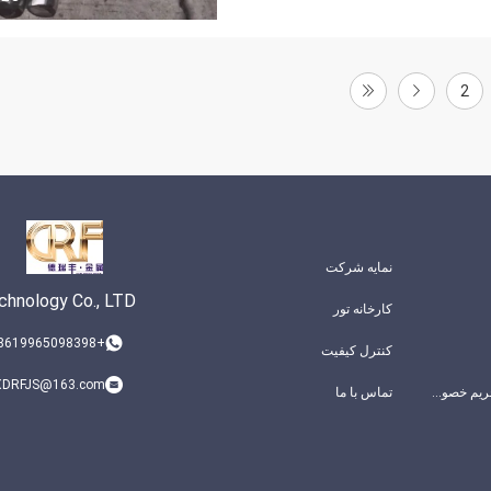
2
نمایه شرکت
chnology Co., LTD
کارخانه تور
+8619965098398
کنترل کیفیت
DRFJS@163.com
سیاست حفظ حریم خصوصی
تماس با ما