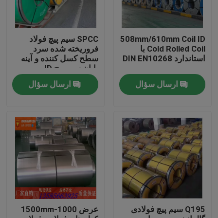
508mm/610mm Coil ID
SPCC سیم پیچ فولاد
Cold Rolled Coil با
فروریخته شده سرد
استاندارد DIN EN10268
سطح کسل کننده و آینه
پایان سیم پیچ ID
508mm/610mm
ارسال سؤال
ارسال سؤال
خانه
محصولات
Q195 سیم پیچ فولادی
عرض 1000-1500mm
فیلم های