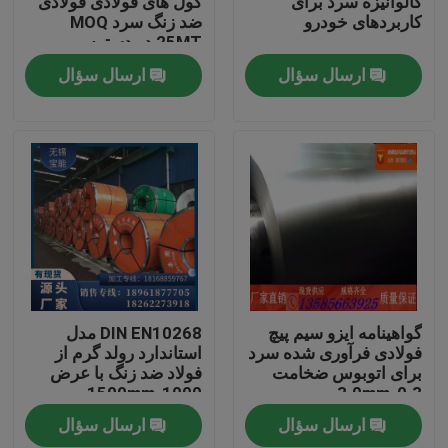
گالوانیزه سرد برای
کول های فولادی فولادی
کاربردهای خودرو
ضد زنگ سرد MOQ
25MT در دسترس
دربارهی ما
ارسال سؤال
ارسال سؤال
کارخانه تور
کنترل کیفیت
تماس با ما
درخواست نقل قول
گواهینامه ایزو سیم پیچ
DIN EN10268 مدل
فولادی فرآوری شده سرد
استاندارد رولد گرم از
برای اتوبوس ضخامت
فولاد ضد زنگ با عرض
کویل فولادی ضد زنگ
1000-1500mm
0.3-3.0mm
ارسال سؤال
ارسال سؤال
کلاف فولادی نورد سرد