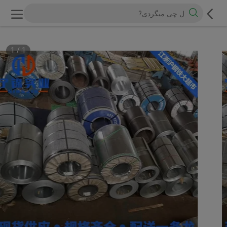
1
/
1