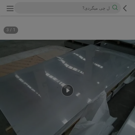
3
/
1