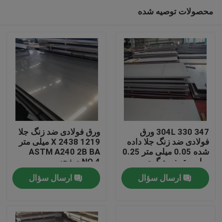
محصولات توصیه شده
304L 330 347 ورق
ورق فولادی ضد زنگ جلا
فولادی ضد زنگ جلا داده
1219 X 2438 میلی متر
شده 0.05 میلی متر 0.25
ASTM A240 2B BA
خانه
میلی متر نورد گرم
NO.4 صفحه
ارسال سؤال
ارسال سؤال
محصولات
فیلم های