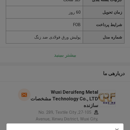
زمان تحویل
60 روز
شرایط پرداخت
FOB
شماره مدل
پولیش ورق فولادی ضد زنگ
بیشتر ببینید
دربارهی ما
Wuxi Deruifeng Metal
Technology Co., LTD مشخصات
سازنده
27-105, No. 289, Textile City
Avenue, Xinwu District, Wuxi City,
Jiangsu Province, China ,چین